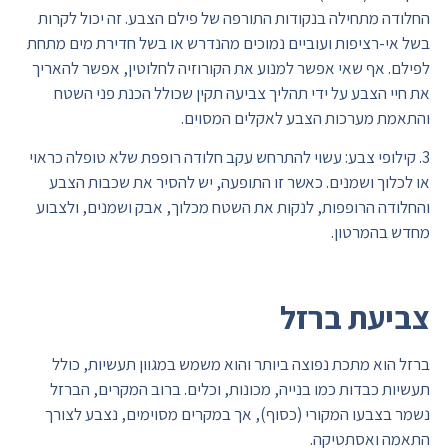
החלודה מתחילה בנקודות התורפה של פילם הצבע. זה יכול לקרות
בשל אי-רציפות ועוביים נמוכים מהנדרש או בשל חדירת מים מתחת
לפילם. אף שאי אפשר למנוע את הקורוזיה לחלוטין, אפשר להאריך
את חיי הצבע על ידי תהליך צביעה תקין שכולל הכנת פני השטח
והתאמת מערכות הצבע לאקלים המסוים.
3. קילופי צבע: עשוי להתרחש עקב חלודה רופפת שלא טופלה כראוי
או לכלוך ושמנים. כאשר זו התופעה, יש להסיר את שכבות הצבע
והחלודה הרופפות, לנקות את השטח מכלוך, אבק ושמנים, ולצבוע
מחדש בהמרטון.
צביעת ברזל
ברזל הוא מתכת נפוצה ביותר והוא משמש במגוון תעשיות, כולל
תעשיות כבדות כמו בנייה, מכונות, וכלים. ברוב המקרים, הברזל
נשמר בצבעו המקורי (כסוף), אך במקרים מסוימים, נצבע לצורך
התאמה ואסתטיקה.