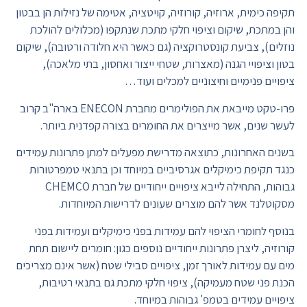
תקיפה כימית, ארוזיה, קורוזיה, קויטציה, אטימה של נזילות הן בבטון
והן במתכת, שיקום וציפוי חלקי מתכת שנתקפו (מכלולים להולכת
נוזלים), צביעת קונסטרוקציה (גם כאשר היא חלודה ורטובה), שיקום
בטון וציפויי הגנה (מאצרות, שטחי ייצור ואחסון, בתי מלאכה),
ציפויים פנימיים וחיצוניים למכלים ועוד…
פרו-טקט מייבאת את הפולימרים מחברת ENECON בארה"ב קרוב
לעשר שנים, אשר מייצרים את החומרים בצורה קפדנית ביותר.
בשנים האחרונות, כתוצאה מדרישת מפעלים למתן פתרונות עמידים
כנגד תקיפת כימיקלים אגרסיביים במיוחד וכן בתנאי טמפרטורות
גבוהות, התחילה לייבא ציפויים ייחודיים של חברת CHEMCO
מסקוטלנד אשר להם מוצרים שעונים לדרישות המיוחדות.
בנוסף לחומרי הציפוי להם עמידות בפני כימיקלים ועמידות בפני
קורוזיה, ליצרן פתרונות ייחודיים נוספים כגון: חומרים ליישום תחת
מים עם עמידות לאורך זמן, ציפויים סבילי שטח (אשר אינם מצריכים
הכנת פני שטח מעמיקה), ציפוי חלקי מתכת גם בתנאי רטיבות,
ציפויים עמידים בטמפ' גבוהות במיוחד.